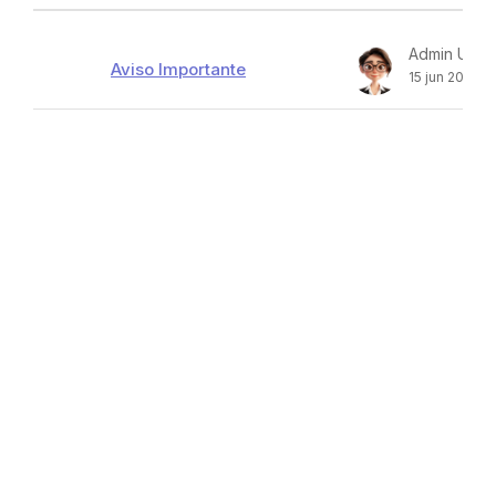
Mostrando 1 de 1 discusiones
Admin User
Aviso Importante
15 jun 2026
Bloques
Bloques